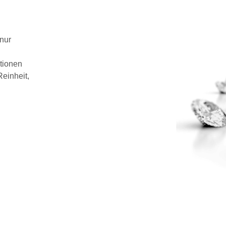
 nur
ationen
Reinheit,